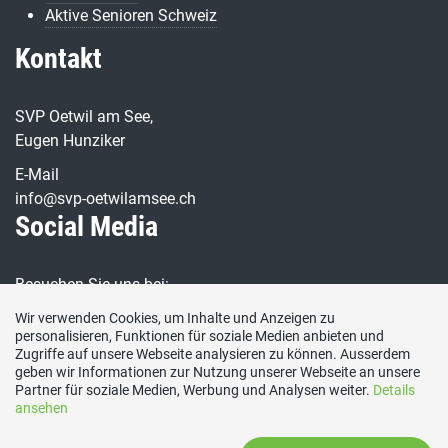
Aktive Senioren Schweiz
Kontakt
SVP Oetwil am See,
Eugen Hunziker
E-Mail
info@svp-oetwilamsee.ch
Social Media
Besuchen Sie uns bei:
Wir verwenden Cookies, um Inhalte und Anzeigen zu
personalisieren, Funktionen für soziale Medien anbieten und
Webmaster
Zugriffe auf unsere Webseite analysieren zu können. Ausserdem
geben wir Informationen zur Nutzung unserer Webseite an unsere
Partner für soziale Medien, Werbung und Analysen weiter.
Details
Danny Baensch
ansehen
webmaster@
svp-oetwilamsee.ch