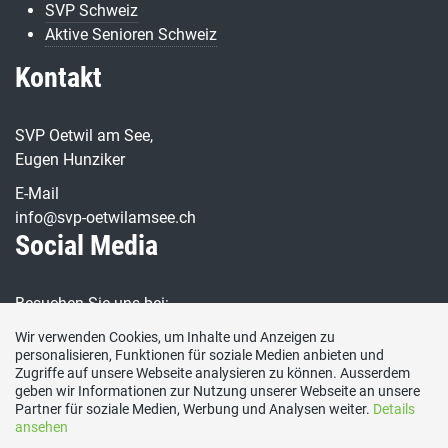
SVP Schweiz
Aktive Senioren Schweiz
Kontakt
SVP Oetwil am See,
Eugen Hunziker
E-Mail
info@svp-oetwilamsee.ch
Social Media
Besuchen Sie uns bei:
Wir verwenden Cookies, um Inhalte und Anzeigen zu
personalisieren, Funktionen für soziale Medien anbieten und
Webmaster
Zugriffe auf unsere Webseite analysieren zu können. Ausserdem
geben wir Informationen zur Nutzung unserer Webseite an unsere
Partner für soziale Medien, Werbung und Analysen weiter.
Details
Danny Baensch
ansehen
webmaster@
svp-oetwilamsee.ch