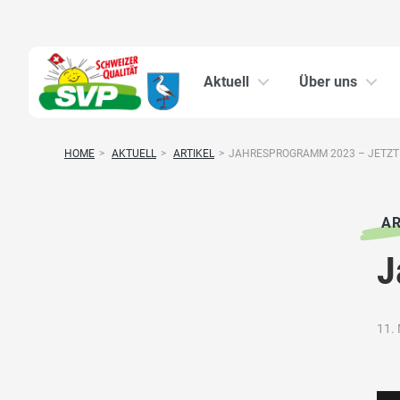
Aktuell
Über uns
HOME
>
AKTUELL
>
ARTIKEL
>
JAHRESPROGRAMM 2023 – JETZ
AR
J
11.